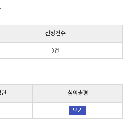
.
선정건수
9건
명단
심의총평
보기