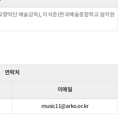
교향악단 예술감독), 이석준(한국예술종합학교 음악원
연락처
이메일
music11@arko.or.kr