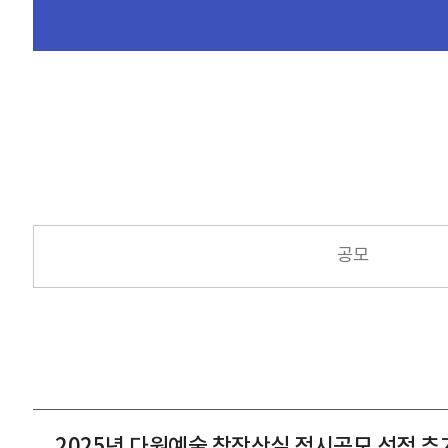
공모
2025년 다원예술 창작산실 정시공모 선정 추