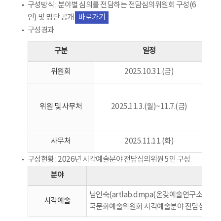
구성방식 : 분야별 심의를 전담하는 전담심의위원회 구성(6
인) 및 명단 공개
바로가기
구성경과
구분
일정
위원회
2025.10.31.(금)
2
분
위원 및 사무처
2025.11.3.(월)~11.7.(금)
(
심
사무처
2025.11.11.(화)
2
구성현황 : 2026년 시각예술분야 전담심의위원 5인 구성
분야
남인숙(artlab.dmpa(온갖예술연구소) 대
시각예술
국문화예술위원회 시각예술분야 전담심의관)