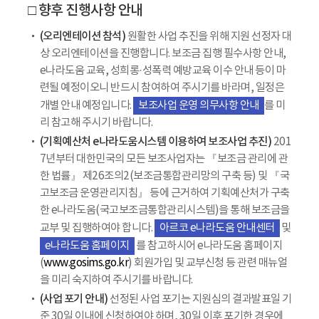
□ 향후 진행사항 안내
(오리엔테이션 참석)
원활한 사업 추진을 위해 지원 선정자 대
상 오리엔테이션을 진행합니다. 보조금 집행 필수사항 안내,
e나라도움 교육, 성희롱·성폭력 예방교육 이수 안내 등이 마
련될 예정이오니 반드시 참여하여 주시기를 바라며, 일정은
개별 안내 예정입니다.
보조사업 운영 의무사항 안내
를 미
리 참고해 주시기 바랍니다.
(기획예산처 e나라도움시스템 이용하여 보조사업 추진)
201
7년부터 대한민국의 모든 보조사업자는 『보조금 관리에 관
한 법률』 제26조의2(보조금통합관리망의 구축 등) 및 『국
고보조금 운영관리지침』 등에 근거하여 기획예산처가 구축
한 e나라도움(국고보조금통합관리시스템)을 통해 보조금을
교부 및 집행하여야 합니다.
아르코 e나라도움 안내센터
및
e나라도움 홈페이지
를 참고하시어 e나라도움 홈페이지
(
www.gosims.go.kr
) 회원가입 및 교부신청 등 관련 매뉴얼
을 미리 숙지하여 주시기를 바랍니다.
(사업 포기 안내)
선정된 사업 포기는 지원심의 결과발표일 기
준 30일 이내에 신청하여야 하며, 30일 이후 포기한 경우에