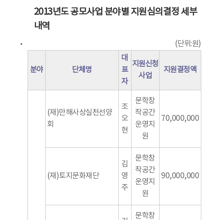
2013년도 공모사업 분야별 지원심의결정 세부
내역
(단위:원)
대
지원신청
분야
단체명
표
지원결정액
사업
자
문학창
조
(재)만해사상실천선양
작공간
오
70,000,000
회
운영지
현
원
문학창
김
작공간
(재)토지문화재단
영
90,000,000
운영지
주
원
문학창