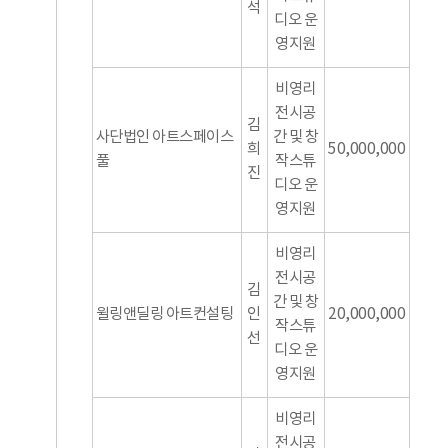
석
디오 운
영지원
비영리
전시공
김
사단법인 아트스페이스
간 및 창
희
50,000,000
풀
작스튜
진
디오 운
영지원
비영리
전시공
김
간 및 창
윌링앤딜링 아트컨설팅
인
20,000,000
작스튜
선
디오 운
영지원
비영리
전시공