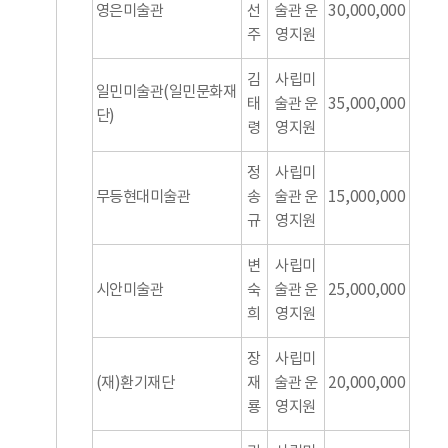
영은미술관
선
술관 운
30,000,000
주
영지원
김
사립미
일민미술관(일민문화재
태
술관 운
35,000,000
단)
령
영지원
정
사립미
무등현대미술관
송
술관 운
15,000,000
규
영지원
변
사립미
시안미술관
숙
술관 운
25,000,000
희
영지원
장
사립미
(재)환기재단
재
술관 운
20,000,000
룡
영지원