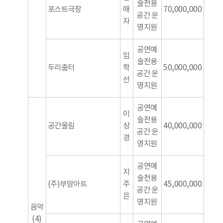
술전용
포스트극장
매
70,000,000
공간 운
자
영지원
공연예
임
술전용
두리춤터
학
50,000,000
공간 운
선
영지원
공연예
이
술전용
공간울림
상
40,000,000
공간 운
경
영지원
공연예
지
술전용
(주)부암아트
주
45,000,000
공간 운
은
영지원
음악
(4)