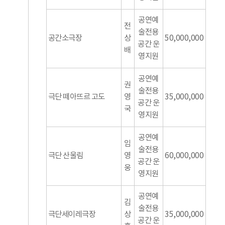
공연예
전
술전용
공간소극장
상
50,000,000
공간 운
배
영지원
공연예
권
술전용
극단 떼아뜨르 고도
영
35,000,000
공간 운
국
영지원
공연예
임
술전용
극단 산울림
영
60,000,000
공간 운
웅
영지원
공연예
김
술전용
극단세이레극장
상
35,000,000
공간 운