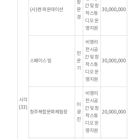
장
간 및 창
(사)캔 파운데이션
문
30,000,000
작스튜
경
디오 운
영지원
비영리
전시공
민
간 및 창
스페이스 빔
운
30,000,000
작스튜
기
디오 운
영지원
비영리
시각
전시공
이
(33)
간 및 창
청주복합문화체험장
광
20,000,000
작스튜
진
디오 운
영지원