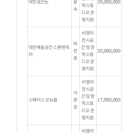
대안공간눈
윤
30,000,000
작스튜
숙
디오 운
영지원
비영리
전시공
박
대안예술공간 스톤앤워
간 및 창
찬
20,000,000
터
작스튜
응
디오 운
영지원
비영리
전시공
서
간 및 창
스페이스 오뉴월
준
17,000,000
작스튜
호
디오 운
영지원
비영리