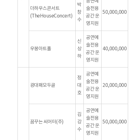
공연예
박
더하우스콘서트
술전용
창
50,000,000
(TheHouseConcert)
공간 운
수
영지원
공연예
신
술전용
우봉아트홀
상
40,000,000
공간 운
하
영지원
공연예
정
술전용
광대패모두골
대
20,000,000
공간 운
호
영지원
공연예
김
술전용
꿈꾸는 씨어터(주)
강
50,000,000
공간 운
수
영지원