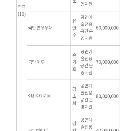
훈
영지원
연극
(10)
공연예
유
술전용
극단 연우무대
인
60,000,000
공간 운
수
영지원
공연예
손
술전용
극단 이루
기
70,000,000
공간 운
호
영지원
공연예
김
술전용
연희단거리패
소
80,000,000
공간 운
희
영지원
공연예
김
술전용
조은컴퍼니
제
40,000,000