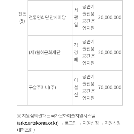
공연예
서
전통
술전용
전통연희단 잔치마당
광
30,000,000
(5)
공간 운
일
영지원
공연예
김
술전용
(재)월하문화재단
경
20,000,000
공간 운
배
영지원
공연예
이
술전용
구슬주머니(주)
철
70,000,000
공간 운
진
영지원
※ 지원심의결과는 국가문화예술지원시스템
(
arko.artskorea.or.kr
) → 로그인 → 지원신청 → 지원신청
내역조회 /