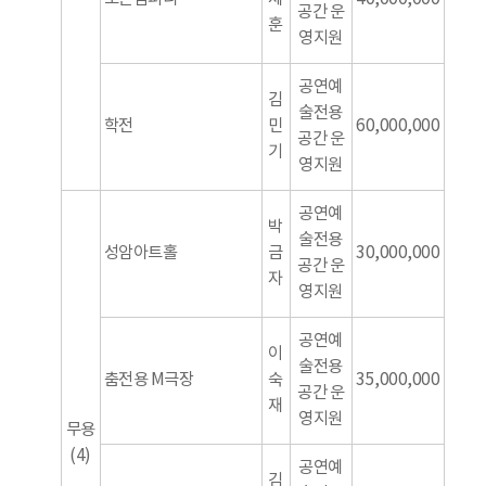
공간 운
훈
영지원
공연예
김
술전용
학전
민
60,000,000
공간 운
기
영지원
공연예
박
술전용
성암아트홀
금
30,000,000
공간 운
자
영지원
공연예
이
술전용
춤전용 M극장
숙
35,000,000
공간 운
재
영지원
무용
(4)
공연예
김