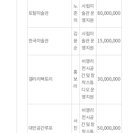
노
사립미
토탈미술관
준
술관 운
80,000,000
의
영지원
김
사립미
한국미술관
윤
술관 운
15,000,000
순
영지원
비영리
전시공
홍
간 및 창
갤러리팩토리
보
30,000,000
작스튜
라
디오 운
영지원
비영리
전시공
서
간 및 창
대안공간루프
진
50,000,000
작스튜