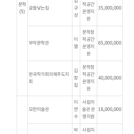
김
문학
작공간
글을낳는집
규
35,000,000
(5)
운영지
성
원
문학창
이
작공간
부악문학관
65,000,000
열
운영지
원
문학창
김
한국작가회의제주도지
작공간
창
40,000,000
회
운영지
집
원
이
사립미
모란미술관
연
술관 운
18,000,000
수
영지원
박
사립미