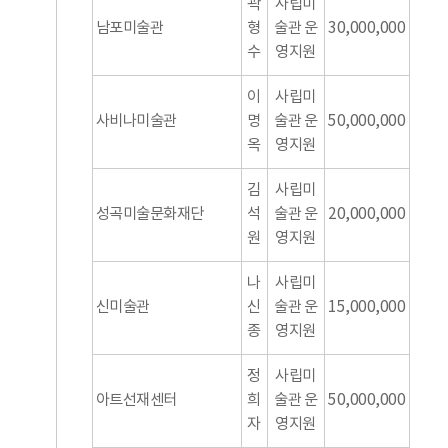
곽
사립미
남포미술관
형
술관 운
30,000,000
수
영지원
이
사립미
사비나미술관
명
술관 운
50,000,000
옥
영지원
김
사립미
성곡미술문화재단
석
술관 운
20,000,000
원
영지원
나
사립미
신미술관
신
술관 운
15,000,000
종
영지원
정
사립미
아트선재센터
희
술관 운
50,000,000
자
영지원