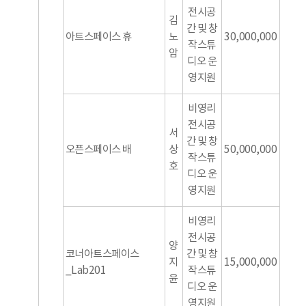
전시공
김
간 및 창
아트스페이스 휴
노
30,000,000
작스튜
암
디오 운
영지원
비영리
전시공
서
간 및 창
오픈스페이스 배
상
50,000,000
작스튜
호
디오 운
영지원
비영리
전시공
양
코너아트스페이스
간 및 창
지
15,000,000
_Lab201
작스튜
윤
디오 운
영지원