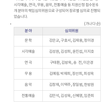
시각예술, 연극, 무용, 음악, 전통예술 등 지원신청 접수된 6
개 분야의 책임심의위원으로 구성되어 장르별 심의로 진행되
었습니다.
(가나다 순)
분 야
심의위원
문 학
강은교, 구효서, 김재용, 정미경
시각예술
김성원, 김성희, 윤진섭, 이지호
연 극
구태환, 김방옥, 송 전, 이은경
무 용
김예림. 박재희, 장선희, 최성옥
음 악
김창재, 이택주, 장일범, 한방원
전통예술
김만석, 김성욱, 신혜영, 임준희