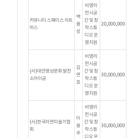
비영리
전시공
백
커뮤니티 스페이스 리트
간 및 창
용
20,000,000
머스
작스튜
성
디오 운
영지원
비영리
전시공
김
(사)대안영상문화 발전
간 및 창
연
30,000,000
소아이공
작스튜
호
디오 운
영지원
비영리
전시공
이
(사)한국자연미술가협
간 및 창
용
30,000,000
회
작스튜
우
디오 운