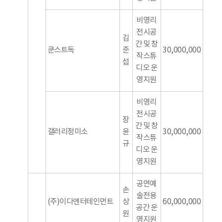
비영리
전시공
김
간 및 창
쿤스트독
준
30,000,000
작스튜
섭
디오 운
영지원
비영리
전시공
장
간 및 창
갤러리정미소
윤
30,000,000
작스튜
규
디오 운
영지원
공연예
손
술전용
(주)이다엔터테인먼트
상
60,000,000
공간 운
원
영지원