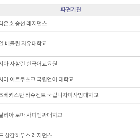
파견기관
라온호 승선 레지던스
일 베를린 자유대학교
시아 사할린 한국어교육원
시아 이르쿠츠크 국립언어 대학교
즈베키스탄 타슈켄트 국립니자미사범대학교
탈리아 로마 사피엔짜대학교
도 상감하우스 레지던스