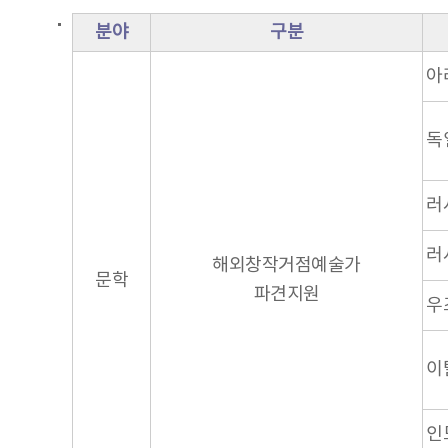
분야
구분
아
독
러
러
해외창작거점예술가
문학
파견지원
우
이
인