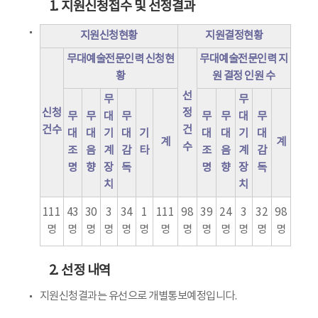
1. 지원신청접수 및 선정결과
지원신청현황
지원결정현황
무대예술전문인력 신청현
무대예술전문인력 지
황
원 결정 인원 수
선
무
무
신청
정
무
무
대
무
무
무
대
무
건수
건
대
대
기
대
기
대
대
기
대
계
계
수
조
음
계
감
타
조
음
계
감
명
향
장
독
명
향
장
독
치
치
111
43
30
3
34
1
111
98
39
24
3
32
98
명
명
명
명
명
명
명
명
명
명
명
명
명
2. 선정 내역
지원신청결과는 유선으로 개별통보예정입니다.