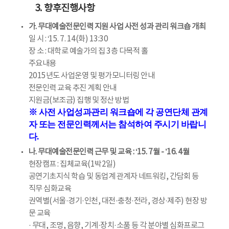
3. 향후진행사항
가. 무대예술전문인력 지원 사업 사전 성과 관리 워크숍 개최
일 시 : ‘15. 7. 14(화) 13:30
장 소 : 대학로 예술가의 집 3층 다목적 홀
주요내용
2015년도 사업운영 및 평가모니터링 안내
전문인력 교육 추진 계획 안내
지원금(보조금) 집행 및 정산 방법
※ 사전 사업성과관리 워크숍에 각 공연단체 관계
자 또는 전문인력께서는 참석하여 주시기 바랍니
다.
나. 무대예술전문인력 근무 및 교육 : ‘15. 7월 - ’16. 4월
현장캠프 : 집체교육(1박2일)
공연기초지식 학습 및 동업계 관계자 네트워킹, 간담회 등
직무 심화교육
권역별(서울·경기·인천, 대전·충청·전라, 경상·제주) 현장 방
문 교육
· 무대, 조명, 음향, 기계·장치·소품 등 각 분야별 심화프로그