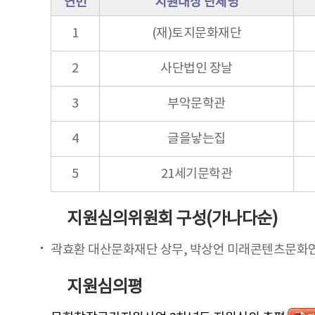
연번
지원대상 단체명
1
(재)토지문화재단
2
사단법인 장날
3
부악문학관
4
글을낳는집
5
21세기문학관
지원심의위원회 구성(가나다순)
곽효환 대산문화재단 상무, 박상언 미래콘텐츠문화연
지원심의평