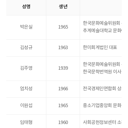
성명
생년
한국문화예술위원회 위
박은실
1965
추계예술대학교 문화예
김성규
1963
한미회계법인 대표
한국문화예술위원회 위
김주영
1939
한국문학번역원 이사
엄치성
1966
전국경제인연합회 상무
이원섭
1965
중소기업중앙회 문화경
임태형
1960
사회공헌정보센터 소장