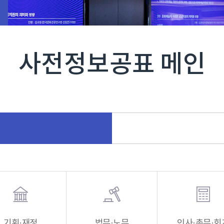
사전정보공표 메인
기획·재정
법무·노무
인사·총무·회