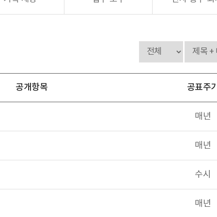
공개항목
공표주
매년
매년
수시
매년