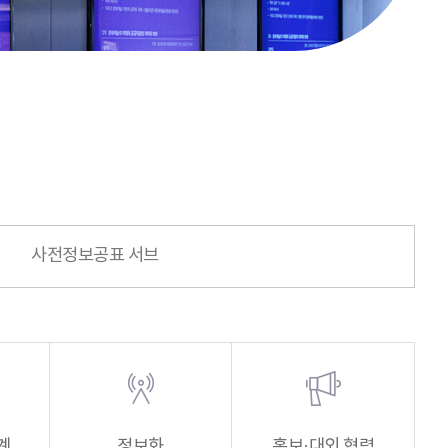
사전정보공표 서브
계
정보화
홍보·대외 협력