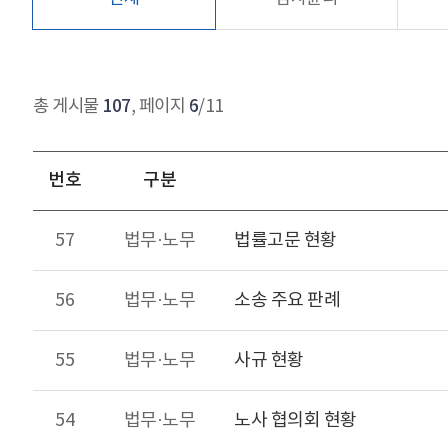
107
6
총 게시물
, 페이지
/11
번호
구분
57
법무·노무
법률고문 현황
56
법무·노무
소송 주요 판례
55
법무·노무
사규 현황
54
법무·노무
노사 협의회 현황