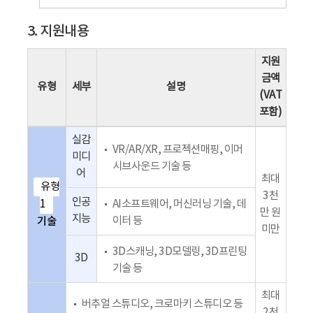
3. 지원내용
지원
금액
유형
세부
설명
(VAT
포함)
실감
VR/AR/XR, 프로젝션매핑, 이머
미디
시브사운드 기술 등
어
최대
유형
3천
인공
1
AI소프트웨어, 머신러닝 기술, 데
만 원
지능
기술
이터 등
미만
3D스캐닝, 3D모델링, 3D프린팅
3D
기술 등
최대
버추얼 스튜디오, 크로마키 스튜디오 등
2천