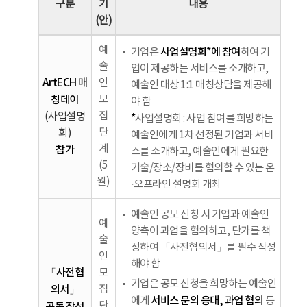
구분
기
내용
(안)
예
사업설명회*에 참여
기업은
하여 기
술
업이 제공하는 서비스를 소개하고,
ArtECH 매
인
예술인 대상 1:1 매칭상담을 제공해
칭데이
모
야 함
집
(사업설명
*
사업설명회 : 사업 참여를 희망하는
단
회)
예술인에게 1차 선정된 기업과 서비
계
참가
스를 소개하고, 예술인에게 필요한
(5
기술/장소/장비를 협의할 수 있는 온
월)
·오프라인 설명회 개최
예술인 공모 신청 시 기업과 예술인
예
양측이 과업을 협의하고, 단가를 책
술
정하여 「사전협의서」를 필수 작성
인
해야 함
「사전협
모
기업은 공모 신청을 희망하는 예술인
의서」
집
서비스 문의 응대, 과업 협의
에게
등
단