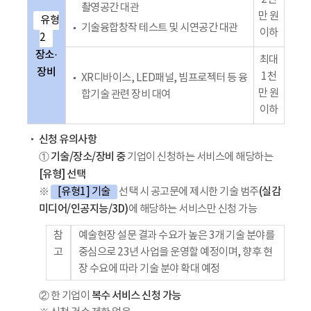
촬영공간 대관
만 원
유형
기술융합창작 테스트 및 시연공간 대관
이하
2
장소·
최대
장비
1천
XR디바이스, LED패널, 빔프로젝터 등 융
만 원
합기술 관련 장비 대여
이하
신청 유의사항
기술/장소/장비 중
①
기업이 신청하는 서비스에 해당하는
[유형] 선택
(실감
※
[유형1] 기술
선택 시 공고문에 제시한 기술 범주
미디어/인공지능/3D)
에 해당하는 서비스만 신청 가능
참
예술현장 설문 결과 수요가 높은 3개 기술 분야를
고
중심으로 23년 사업을 운영할 예정이며, 향후 현
장 수요에 따라 기술 분야 확대 예정
복수 서비스 신청 가능
② 한 기업이