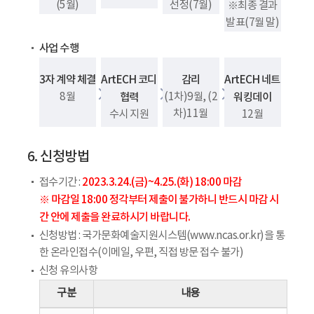
(5월)
선정(7월)
※최종 결과
발표(7월 말)
사업 수행
3자 계약 체결
ArtECH 코디
감리
ArtECH 네트
8월
협력
(1차)9월, (2
워킹데이
차)11월
수시 지원
12월
6. 신청방법
2023.3.24.(금)~4.25.(화) 18:00 마감
접수기간 :
※ 마감일 18:00 정각부터 제출이 불가하니 반드시 마감 시
간 안에 제출을 완료하시기 바랍니다.
신청방법 : 국가문화예술지원시스템(www.ncas.or.kr)을 통
한 온라인접수(이메일, 우편, 직접 방문 접수 불가)
신청 유의사항
구분
내용