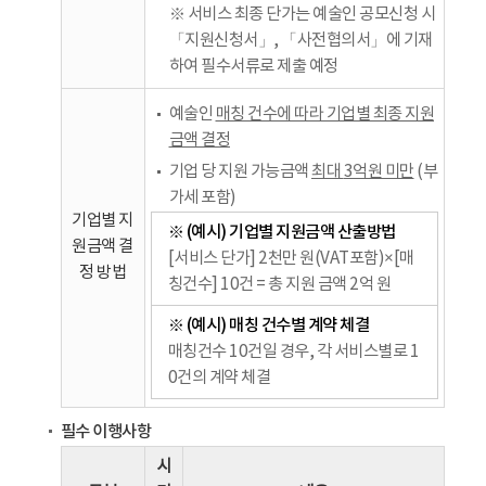
※ 서비스 최종 단가는 예술인 공모신청 시
「지원신청서」, 「사전협의서」에 기재
하여 필수서류로 제출 예정
예술인
매칭 건수에 따라 기업별 최종 지원
금액 결정
기업 당 지원 가능금액
최대
3
억원 미만
(부
가세 포함)
기업별 지
※ (예시) 기업별 지원금액 산출방법
원금액 결
[서비스 단가] 2천만 원(VAT포함)×[매
정 방법
칭건수] 10건 = 총 지원 금액 2억 원
※ (예시) 매칭 건수별 계약 체결
매칭건수 10건일 경우, 각 서비스별로 1
0건의 계약 체결
필수 이행사항
시