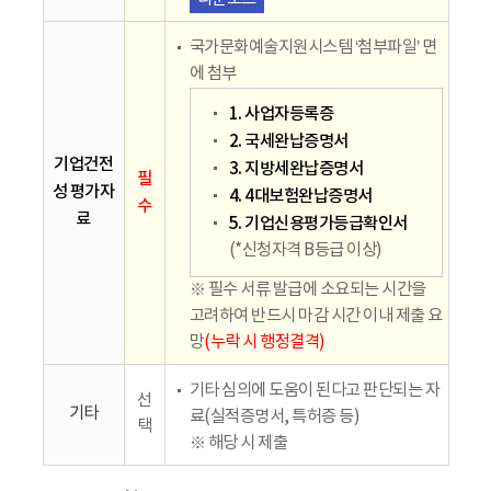
국가문화예술지원시스템 ‘첨부파일’ 면
에 첨부
1. 사업자등록증
2. 국세완납증명서
기업건전
3. 지방세완납증명서
필
성 평가자
4. 4대보험완납증명서
수
료
5. 기업신용평가등급확인서
(*신청자격 B등급 이상)
※ 필수 서류 발급에 소요되는 시간을
고려하여 반드시 마감 시간 이내 제출 요
망
(누락 시 행정결격)
기타 심의에 도움이 된다고 판단되는 자
선
기타
료(실적증명서, 특허증 등)
택
※ 해당 시 제출