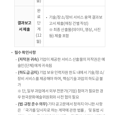
월)
완
료
기술/장소/장비 서비스 용역 결과보
결과보고
단
고서 제출(매칭 건별 작성)
서 제출
계
※ 최종 산출물(데이터, 영상, 사진
(12
등) 제출 포함
월)
필수 확인사항
(저작권 귀속)
기업이 제공한 서비스 산출물의 저작권은 예
술인(단체)에게 귀속됨
(하도급 금지)
기업 보유 인력자원 한도 내에서 기술/장소/
장비 서비스를 제공해야 하며, 핵심기술 과업의 하도급 불
가
※ 단, 일부 과업에서 외부 전문가(기업) 참여가 필요한 경
우 한국문화예술위원회와 사전 협의 필요
(법·규정 준수 의무)
기타 공고문에서 정하지 아니한 사항
은 「국가를 당사자로 하는 계약에 관한 법률」 및 동법 시