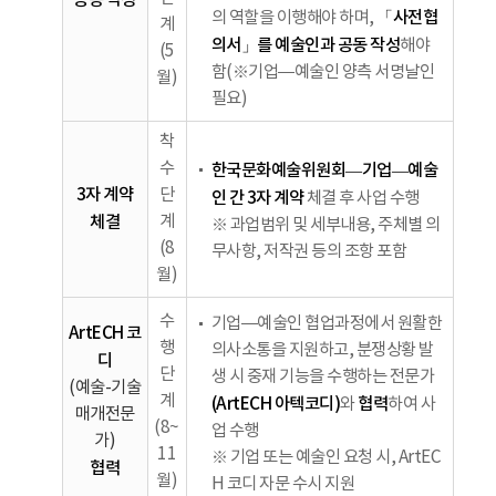
공동 작성
「사전협
의 역할을 이행해야 하며,
계
의서」를 예술인과 공동 작성
해야
(5
함(※기업—예술인 양측 서명날인
월)
필요)
착
수
한국문화예술위원회―기업―예술
3자 계약
단
인
간 3자 계약
체결 후 사업 수행
체결
계
※ 과업범위 및 세부내용, 주체별 의
(8
무사항, 저작권 등의 조항 포함
월)
수
기업—예술인 협업과정에서 원활한
ArtECH 코
행
의사소통을 지원하고, 분쟁상황 발
디
단
생 시 중재 기능을 수행하는 전문가
(예술-기술
계
(ArtECH 아텍코디)
협력
와
하여 사
매개전문
(8~
업 수행
가)
11
※ 기업 또는 예술인 요청 시, ArtEC
협력
월)
H 코디 자문 수시 지원