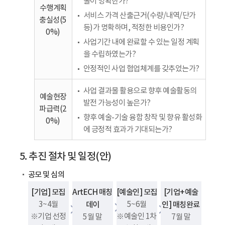
물이 명확한가?
수행계획
서비스 가격 산출근거(수량/내역/단가
충실성(5
등)가 명확하며, 적정한 비용인가?
0%)
사업기간 내에 완료할 수 있는 일정 계획
을 수립하였는가?
안정적인 사업 협업체계를 갖추었는가?
사업 결과물 활용으로 향후 예술활동의
예술현장
발전 가능성이 높은가?
파급력(2
향후 예술-기술 융합 창작 및 향유 활성화
0%)
에 긍정적 효과가 기대되는가?
5. 추진 절차 및 일정(안)
공모 및 심의
[기업] 모집
ArtECH 매칭
[예술인] 모집
[기업+예술
3~4월
데이
5~6월
인] 매칭완료
※기업 선정
※예술인 1차
5월 말
7월 말