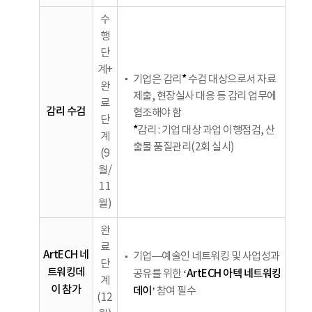
수
행
단
계+
*
기업은 감리
수검 대상으로서 자료
완
제출, 현장실사 대응 등 감리 업무에
료
감리 수검
협조해야 함
단
*
감리 : 기업 대상 과업 이행점검, 산
계
출물 품질관리(2회 실시)
(9
월/
11
월)
완
료
ArtECH 네
기업—예술인 네트워킹 및 사업성과
단
트워킹데
‘ArtECH 아텍 네트워킹
공유를 위한
계
이 참가
데이’
참여 필수
(12