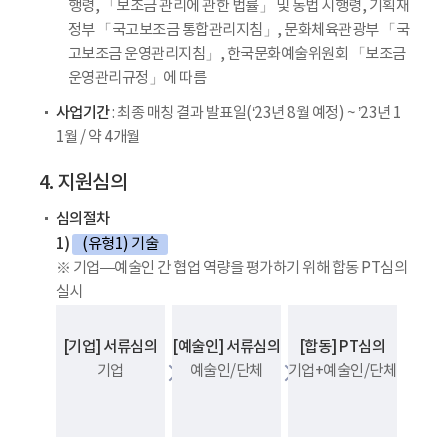
행령, 「보조금 관리에 관한 법률」 및 동법 시행령, 기획재
정부 「국고보조금 통합관리지침」, 문화체육관광부 「국
고보조금 운영관리지침」, 한국문화예술위원회 「보조금
운영관리규정」에 따름
사업기간
: 최종 매칭 결과 발표일(‘23년 8월 예정) ~ ’23년 1
1월 / 약 4개월
4. 지원심의
심의절차
1)
(유형1) 기술
※ 기업—예술인 간 협업 역량을 평가하기 위해 합동 PT심의
실시
[기업] 서류심의
[예술인] 서류심의
[합동] PT심의
기업
예술인/단체
기업+예술인/단체