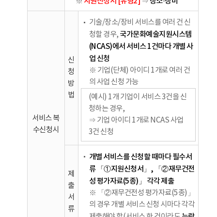
지원신청서 [유형2]
장소·장비
※
⇒
기술/장소/장비 서비스를 여러 건 신
국가문화예술지원시스템
청할 경우,
(NCAS)에서 서비스 1건마다
개별 사
업 신청
신
※ 기업(단체) 아이디 1개로 여러 건
청
의 사업 신청 가능
방
법
(예시) 1개 기업이 서비스 3건을 신
청하는 경우,
서비스 복
⇒ 기업 아이디 1개로 NCAS 사업
수신청시
3건 신청
개별 서비스를 신청할 때마다 필수서
류 「①지원신청서」, 「②재무건전
제
성 평가자료(5종)」 각각 제출
출
※ 「②재무건전성 평가자료(5종)」
서
의 경우 개별 서비스 신청 시마다 각각
류
누락
제출해야 함(서비스 한 건이라도