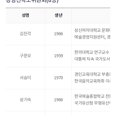
경영전략소위원회(8명)
성명
생년
성신여자대학교 문화예술
김진각
1966
예술경영지원센터, 경기
한라대학교 연구교수
구문모
1959
대통력 직속 국가도서관
경인교육대학교 부총장
서승미
1970
한국음악교육학회 이사
한국예술종합학교 전통
성기숙
1966
국가유산청 무형유산위원