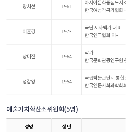
아시아문화중심도시조성
왕치선
1961
한국여성작곡가협회 부
극단 제자백가 대표
이훈경
1973
한국연극협회 이사
작가
장미진
1964
한국문화관광연구원 문
국립박물관단지 통합운영
정갑영
1954
한국인문사회과학회회장
예술가치확산소위원회(5명)
성명
생년