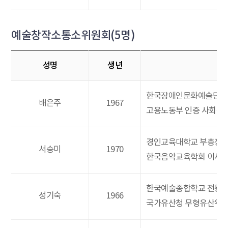
예술창작소통소위원회(5명)
성명
생년
한국장애인문화예술단체
배은주
1967
고용노동부 인증 사회적
경인교육대학교 부총장
서승미
1970
한국음악교육학회 이사
한국예술종합학교 전통
성기숙
1966
국가유산청 무형유산위원