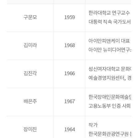
한라대학교 연구교수
구문모
1959
대통력 직속 국가도서관
아이안피앤케이 대표
김미라
1968
아이안 뉴미디어연구소 
성신여자대학교 문화예술
김진각
1966
예술경영지원센터, 경기
한국장애인문화예술단체
배은주
1967
고용노동부 인증 사회적
작가
장미진
1964
한국문화관광연구원 문