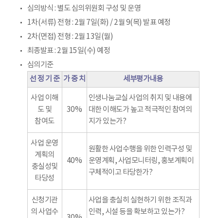
심의방식 : 별도 심의위원회 구성 및 운영
1차(서류) 전형 : 2월 7일(화) / 2월 9(목) 발표 예정
2차(면접) 전형 : 2월 13일(월)
최종발표 : 2월 15일(수) 예정
심의기준
선 정 기 준
가 중 치
세부평가내용
사업 이해
인생나눔교실 사업의 취지 및 내용에
도 및
30%
대한 이해도가 높고 적극적인 참여의
참여도
지가 있는가?
사업 운영
원활한 사업수행을 위한 인력구성 및
계획의
40%
운영계획, 사업모니터링, 홍보계획이
충실성및
구체적이고 타당한가?
타당성
신청기관
사업을 충실히 실현하기 위한 조직과
의 사업수
인력, 시설 등을 확보하고 있는가?
30%