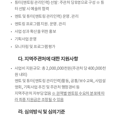
튜터(멘토링 관리인력) 선발 : 주관처 당 8명으로 구성 ※ 튜
터 선발 시 예술위 협력
멘토 및 튜터(멘토링 관리인력) 운영․관리
멘토링 프로그램 지원․운영․관리
사업 성과 확산을 위한 홍보
기획사업 운영
모니터링 및 프로그램 평가
다. 지역주관처에 대한 지원사항
사업비 지원규모 : 총 2,000,000천원(주관처 당 400,000천
원 내외)
멘토 및 튜터(멘토링 관리인력)활동, 공통/보수교육, 사업설
명회, 기획사업 추진 및 주관처 행정경비 등
지역주관처 자부담 없음
※ 권역별 멘토링 수요처 분포에 따
라 최종 지원금은 조정될 수 있음
라. 심의방식 및 심의기준