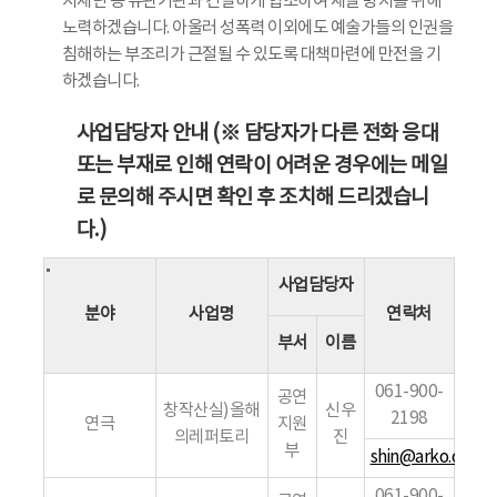
지재단 등 유관기관과 긴밀하게 협조하여 재발 방지를 위해
노력하겠습니다. 아울러 성폭력 이외에도 예술가들의 인권을
침해하는 부조리가 근절될 수 있도록 대책마련에 만전을 기
하겠습니다.
사업담당자 안내 (※ 담당자가 다른 전화 응대
또는 부재로 인해 연락이 어려운 경우에는 메일
로 문의해 주시면 확인 후 조치해 드리겠습니
다.)
사업담당자
분야
사업명
연락처
부서
이름
061-900-
공연
창작산실)올해
신우
2198
연극
지원
의레퍼토리
진
부
shin@arko.or.kr
061-900-