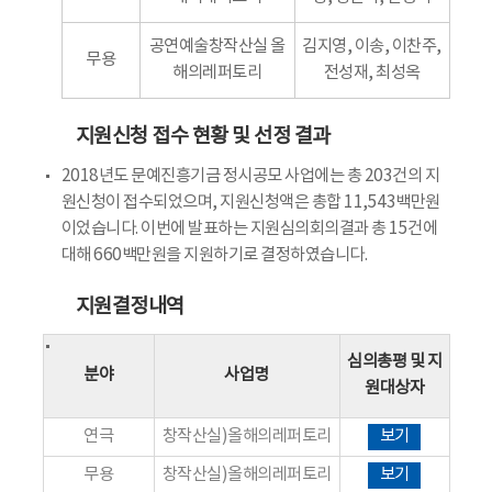
공연예술창작산실 올
김지영, 이송, 이찬주,
무용
해의레퍼토리
전성재, 최성옥
지원신청 접수 현황 및 선정 결과
2018년도 문예진흥기금 정시공모 사업에는 총 203건의 지
원신청이 접수되었으며, 지원신청액은 총합 11,543백만원
이었습니다. 이번에 발표하는 지원심의회의결과 총 15건에
대해 660백만원을 지원하기로 결정하였습니다.
지원결정내역
심의총평 및 지
분야
사업명
원대상자
연극
창작산실)올해의레퍼토리
보기
무용
창작산실)올해의레퍼토리
보기