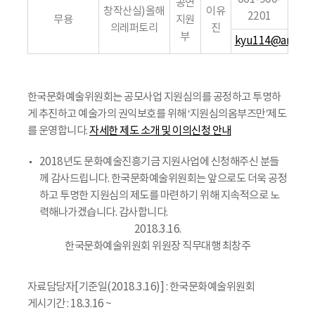
공연
창작산실)올해
이유
2201
무용
지원
의레퍼토리
진
부
kyu114@arko.or.
한국문화예술위원회는 공모사업 지원심의를 공정하고 투명하
게 추진하고 예술가의 권익보호를 위해 ‘지원심의옴부즈만’제도
를 운영합니다.
자세한 제도 소개 및 이의신청 안내
2018년도 문화예술진흥기금 지원사업에 신청해주신 분들
께 감사드립니다. 한국문화예술위원회는 앞으로도 더욱 공정
하고 투명한 지원심의 제도를 마련하기 위해 지속적으로 노
력해나가겠습니다. 감사합니다.
2018.3.16.
한국문화예술위원회 위원장 직무대행 최창주
자료담당자[기준일(2018.3.16)] : 한국문화예술위원회
게시기간 : 18.3.16 ~