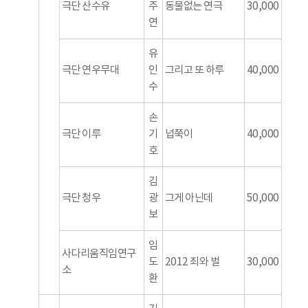
극단 산수유
주
동물없는 연극
30,000
연
유
극단 연우무대
인
그리고 또 하루
40,000
수
손
극단 이루
기
넙쭉이
40,000
호
김
극단 청우
광
그게 아닌데
50,000
보
임
사다리움직임연구
도
2012 죄와 벌
30,000
소
환