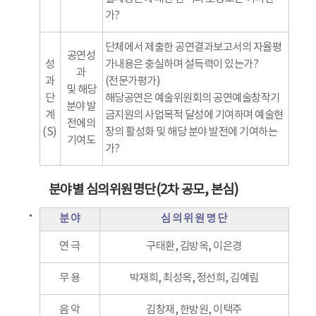
가?
단체에서 제출한 공연결과보고서의 자율평
공연성
성
가내용은 충실하며 설득력이 있는가?
과
과
(전문가평가)
및 해당
단
해당공연은 예술위원회의 공연예술창작기
분야 발
계
금지원의 사업목적 달성에 기여하며 예술현
전에의
(S)
장의 활성화 및 해당 분야 발전에 기여하는
기여도
가?
분야별 심의위원명단(2차 공모, 본심)
분 야
심 의 위 원 명 단
연 극
구태환, 김방옥, 이은경
무 용
박재희, 최성옥, 정선희, 김예림
음 악
김창재, 한방원, 이택주