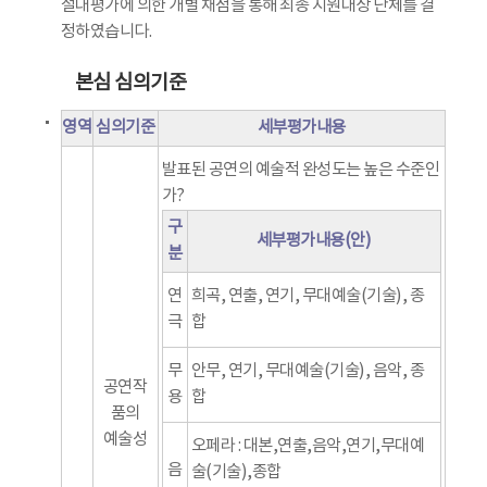
절대평가에 의한 개별 채점을 통해 최종 지원대상 단체를 결
정하였습니다.
본심 심의기준
영역
심의기준
세부평가내용
발표된 공연의 예술적 완성도는 높은 수준인
가?
구
세부평가내용(안)
분
연
희곡, 연출, 연기, 무대예술(기술), 종
극
합
무
안무, 연기, 무대예술(기술), 음악, 종
공연작
용
합
품의
예술성
오페라 : 대본,연출,음악,연기,무대예
음
술(기술),종합