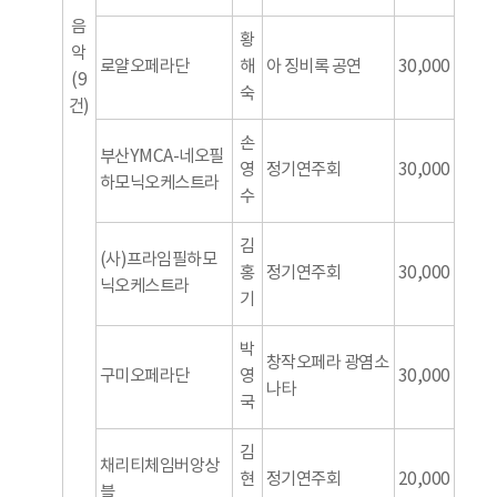
음
황
악
로얄오페라단
해
아 징비록 공연
30,000
(9
숙
건)
손
부산YMCA-네오필
영
정기연주회
30,000
하모닉오케스트라
수
김
(사)프라임필하모
홍
정기연주회
30,000
닉오케스트라
기
박
창작오페라 광염소
구미오페라단
영
30,000
나타
국
김
채리티체임버앙상
현
정기연주회
20,000
블