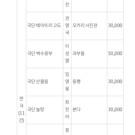
진
권
극단 떼아뜨리 고도
영
오거리 사진관
30,000
국
이
극단 백수광부
성
과부들
50,000
열
임
극단 산울림
영
동행
30,000
웅
연
최
극
극단 놀땅
진
본다
30,000
(11
아
건)
류