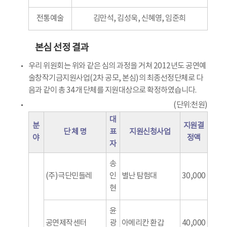
전통예술
김만석, 김성욱, 신혜영, 임준희
본심 선정 결과
우리 위원회는 위와 같은 심의 과정을 거쳐 2012년도 공연예
술창작기금지원사업(2차 공모, 본심)의 최종선정단체로 다
음과 같이 총 34개 단체를 지원대상으로 확정하였습니다.
(단위:천원)
대
분
지원결
단 체 명
표
지원신청사업
야
정액
자
송
(주)극단민들레
인
별난 탐험대
30,000
현
윤
공연제작센터
광
아메리칸 환갑
40,000