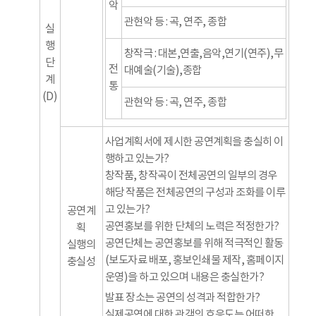
악
관현악 등 : 곡, 연주, 종합
실
행
창작극 : 대본,연출,음악,연기(연주),무
단
전
대예술(기술),종합
계
통
(D)
관현악 등 : 곡, 연주, 종합
사업계획서에 제시한 공연계획을 충실히 이
행하고 있는가?
창작품, 창작곡이 전체공연의 일부의 경우
해당 작품은 전체공연의 구성과 조화를 이루
고 있는가?
공연계
공연홍보를 위한 단체의 노력은 적정한가?
획
공연단체는 공연홍보를 위해 적극적인 활동
실행의
(보도자료 배포, 홍보인쇄물 제작, 홈페이지
충실성
운영)을 하고 있으며 내용은 충실한가?
발표 장소는 공연의 성격과 적합한가?
실제공연에 대한 관객의 호응도는 어떠한