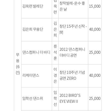
김
창작발레-운수 좋
김옥련 발레단
옥
15,000
은 날
련
김
창단 15주년 신작 -
김은희 무용단
은
40,000
間
희
류
2012 댄스컴퍼니
댄스컴퍼니 더 바디
석
25,000
무
더바디 공연
훈
용
(6
이
창단 10주년 기념
건)
리케이댄스
경
40,000
공연 ZERO
은
임
2012 BIRD'S
임학선 댄스위
학
25,000
EYE VIEW II
선