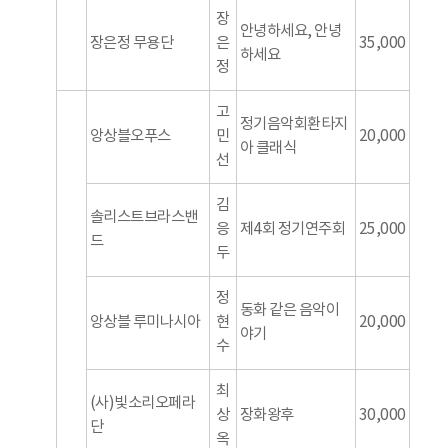
장
안녕하세요, 안녕
장은정 무용단
은
35,000
하세요
정
고
정기음악회환타지
앙상블오푸스
민
20,000
아 클래식
선
김
솔리스트브라스밴
응
제4회 정기연주회
25,000
드
두
정
동화 같은 음악이
앙상블 루미나시아
현
20,000
야기
수
최
(사)빛소리오페라
상
장화왕후
30,000
단
옥