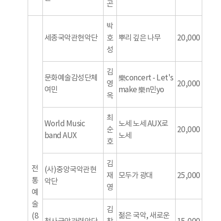
곤
박
세종국악관현악단
호
뿌리 깊은 나무
20,000
성
김
문화예술감성단체
樂concert - Let's
영
20,000
여민
make 樂n민yo
옥
최
World Music
노세 노세 AUX로
순
20,000
band AUX
노세
호
김
전
(사)중앙국악관현
재
모두가 광대
25,000
통
악단
영
예
술
김
젊은 국악, 새로운
(8