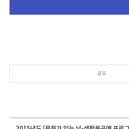
공모
2015년도 [문화가 있는 날-생활목공예 프로