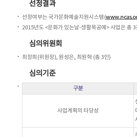
선정결과
선정여부는 국가문화예술지원시스템(
www.ncas.or
2015년도 <문화가 있는날-생활목공예> 사업은 총 
심의위원회
최창희(위원장), 원성은, 최원혁 (총 3인)
심의기준
구분
사업계획의 타당성