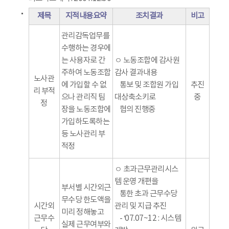
제목
지적내용요약
조치결과
비고
관리감독업무를
수행하는 경우에
는 사용자로 간
ㅇ 노동조합에 감사원
주하여 노동조합
감사 결과내용
노사관
에 가입할 수 없
통보 및 조합원 가입
추진
리 부적
으나 관리직 팀
대상축소키로
중
정
장을 노동조합에
협의 진행중
가입하도록하는
등 노사관리 부
적정
ㅇ 초과근무관리시스
템 운영 개편을
부서별 시간외근
통한 초과 근무수당
무수당 한도액을
시간외
관리 및 지급 추진
미리 정해놓고
근무수
- ‘07.07~12 : 시스템
실제 근무여부와