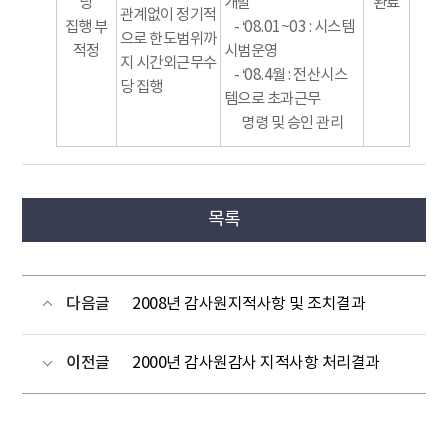
당
개발
완료
관계없이 정기적
집행 부
- ‘08.01~03 : 시스템
으로 한도범위까
적정
시범운영
지 시간외근무수
- ‘08.4월 : 전산시스
당 집행
템으로 초과근무
명령 및 승인 관리
목록
다음글
2008년 감사원지적사항 및 조치결과
이전글
2000년 감사원감사 지적사항 처리결과