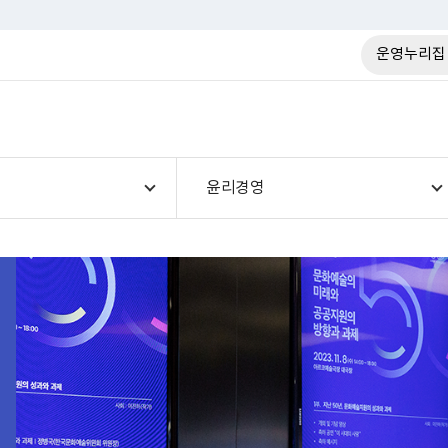
운영누리집
윤리경영