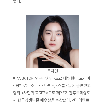
했다.
옥자연
배우. 2012년 연극 <손님>으로 데뷔했다. 드라마
<경이로운 소문>, <마인>, <슈룹> 등에 출연했고
영화 <사랑의 고고학>으로 제23회 전주국제영화
제 한국경쟁부문 배우상을 수상했다. <디 이펙트