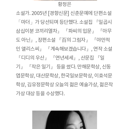
황정은
소설가. 2005년 [경향신문] 신춘문예에 단편소설
「마더」가 당선되며 등단했다. 소설집 『일곱시
삼십이분 코끼리열차』 『파씨의 입문』 『아무
도 아닌』, 장편소설 『百의 그림자』 『야만적
인 앨리스씨』 『계속해보겠습니다』, 연작 소설
『디디의 우산』 『연년세세』, 산문집 『일
기』 『작은 일기』 등을 썼다. 만해문학상, 신동
엽문학상, 대산문학상, 한국일보문학상, 이효석문
학상, 김유정문학상 오늘의 젊은 예술가상, 젊은작
가상 대상 등을 수상했다.