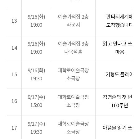
9/16(화)
예술가의집 2층
판타지세계에
13
19:00
라운지
도착했습니다
9/16(화)
예술가의집 3층
읽고 만나고 쓰는
14
19:00
다목적홀
마음
9/16(화)
대학로예술극장
15
기형도 플레이
19:30
소극장
9/17(수)
대학로예술극장
김명순의 첫 번째
16
15:00
소극장
100주년
9/17(수)
대학로예술극장
17
아픔을 읽기 쓰기
19:30
소극장