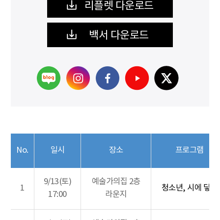
리플렛 다운로드
백서 다운로드
No.
일시
장소
프로그램
9/13(토)
예술가의집 2층
1
청소년, 시에 닿다
17:00
라운지